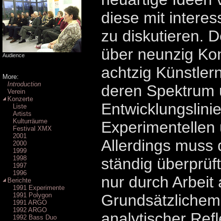
diese mit intere
zu diskutieren. D
über neunzig Kon
Audience
achtzig Künstlern
More:
Introduction
deren Spektrum
Verein
Konzerte
Entwicklungslinie
Liste
Artists
Kulturräume
Experimentellen
Festival XMX
2001
Allerdings muss d
2000
1999
1998
ständig überprüf
1997
1996
nur durch Arbeit
Berichte
1991 Experimente
1991 Polygon
Grundsätzlichem 
1991 ARGO
1992 ARGO
analytischer Refl
1992 Bass Duo