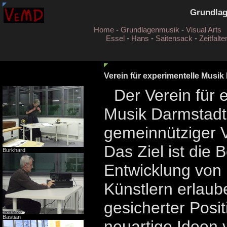
Grundla
Home
-
Grundlagenmusik
-
Visual Arts
Essel
-
Hans
-
Saitensack
-
Zeitfalte
Verein für experimentelle Musik
Der Verein für 
Musik Darmstadt
gemeinnütziger V
Das Ziel ist die 
Burkhard
Entwicklung von
Künstlern erlaube
gesicherter Posi
Bastian
neuartige Ideen 