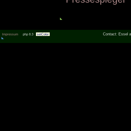
Contact: Essel 
Impressum
php 8.3
setColor