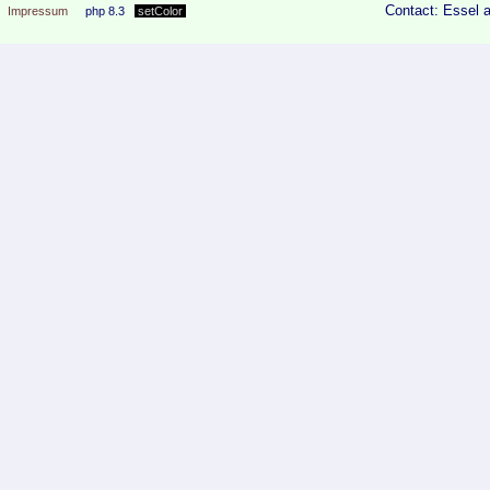
Contact: Essel 
Impressum
php 8.3
setColor