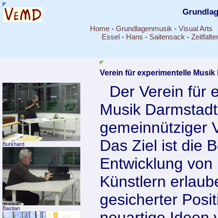
Grundla
Home
-
Grundlagenmusik
-
Visual Arts
Essel
-
Hans
-
Saitensack
-
Zeitfalte
Verein für experimentelle Musik
Der Verein für 
Musik Darmstadt
gemeinnütziger V
Das Ziel ist die 
Burkhard
Entwicklung von
Künstlern erlaube
gesicherter Posi
Bastian
neuartige Ideen 