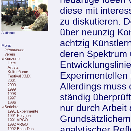
diese mit intere
zu diskutieren. D
über neunzig Kon
Audience
achtzig Künstlern
More:
Introduction
deren Spektrum
Verein
Konzerte
Entwicklungslinie
Liste
Artists
Kulturräume
Experimentellen
Festival XMX
2001
Allerdings muss d
2000
1999
1998
ständig überprüf
1997
1996
nur durch Arbeit
Berichte
1991 Experimente
1991 Polygon
Grundsätzlichem 
1991 ARGO
1992 ARGO
analytischer Refl
1992 Bass Duo