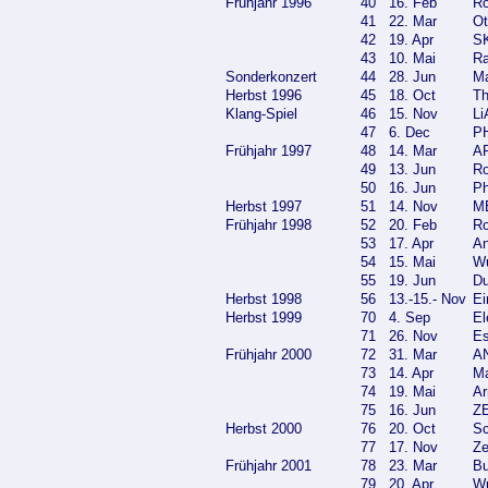
Frühjahr 1996
40
16. Feb
Ro
41
22. Mar
Ot
42
19. Apr
SK
43
10. Mai
Ra
Sonderkonzert
44
28. Jun
Ma
Herbst 1996
45
18. Oct
Th
Klang-Spiel
46
15. Nov
Li
47
6. Dec
PH
Frühjahr 1997
48
14. Mar
AR
49
13. Jun
Ro
50
16. Jun
Ph
Herbst 1997
51
14. Nov
M
Frühjahr 1998
52
20. Feb
Ro
53
17. Apr
An
54
15. Mai
Wu
55
19. Jun
Du
Herbst 1998
56
13.-15.- Nov
Ei
Herbst 1999
70
4. Sep
El
71
26. Nov
Es
Frühjahr 2000
72
31. Mar
AN
73
14. Apr
Ma
74
19. Mai
Ar
75
16. Jun
ZE
Herbst 2000
76
20. Oct
Sc
77
17. Nov
Ze
Frühjahr 2001
78
23. Mar
Bu
79
20. Apr
Wu