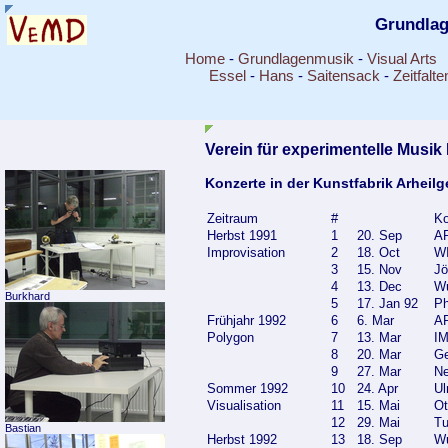
Grundla
Home
-
Grundlagenmusik
-
Visual Arts
Essel
-
Hans
-
Saitensack
-
Zeitfalte
Verein für experimentelle Musik
Konzerte in der Kunstfabrik Arheil
Zeitraum
#
Ko
Herbst 1991
1
20. Sep
AR
Improvisation
2
18. Oct
WI
3
15. Nov
Jö
4
13. Dec
W
Burkhard
5
17. Jan 92
Ph
Frühjahr 1992
6
6. Mar
AR
Polygon
7
13. Mar
IM
8
20. Mar
Ge
9
27. Mar
Ne
Sommer 1992
10
24. Apr
Ul
Visualisation
11
15. Mai
Ot
12
29. Mai
Tu
Bastian
Herbst 1992
13
18. Sep
Wu