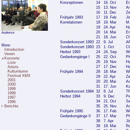
Konzeptionen
14
16. Oct
En
15
13. Nov
An
16
11. Dec
Ze
Frühjahr 1993
17
19. Feb
Jö
Korrelationen
18
19. Mar
M.
19
24. Apr
Ha
20
14. Mai
Er
Audience
21
18. Jun
Ch
Sonderkonzert 1993
22
9. Jul
AR
More:
Sonderkonzert 1993
23
1. Oct
C
Introduction
Herbst 1993
24
24, Sep
Wu
Verein
Gedankengänge I
25
22. Oct
P
Konzerte
26
19. Nov
Ha
Liste
27
17. Dec
Ha
Artists
Kulturräume
Frühjahr 1994
28
18. Mar
Wi
Festival XMX
29
22. Apr
Ze
2001
20
20. Mai
Ac
2000
31
17. Jun
Ka
1999
Sonderkonzert 1994
32
8. Jul
TR
1998
Herbst 1994
33
9. Dec
Pe
1997
34
21. Oct
Se
1996
Berichte
35
25. Nov
Ar
Frühjahr 1995
36
17. Feb
Wu
Gedankengänge II
37
17. Mar
P
38
7. Apr
Jö
39
19. Mai
Ro