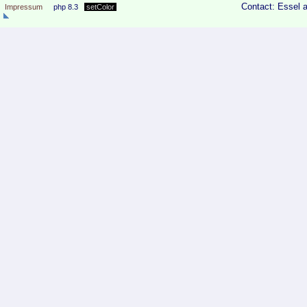
Contact: Essel 
Impressum
php 8.3
setColor